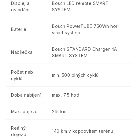
Displej a
Bosch LED remote SMART
ovládání
SYSTEM
Bosch PowerTUBE 750Wh hor.
Baterie
smart system
Bosch STANDARD Charger 4A
Nabíječka
SMART SYSTEM
Počet nab.
min. 500 plných cyklů
cyklů
Doba nabíjení
max. 7,5 hod
Max. dojezd
215 km.
Reálný
140 km v kopcovitém terénu
dojezd