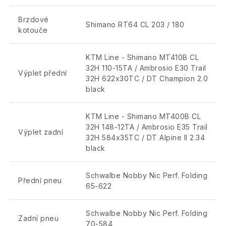
Brzdové
Shimano RT64 CL 203 / 180
kotouče
KTM Line - Shimano MT410B CL
32H 110-15TA / Ambrosio E30 Trail
Výplet přední
32H 622x30TC / DT Champion 2.0
black
KTM Line - Shimano MT400B CL
32H 148-12TA / Ambrosio E35 Trail
Výplet zadní
32H 584x35TC / DT Alpine II 2.34
black
Schwalbe Nobby Nic Perf. Folding
Přední pneu
65-622
Schwalbe Nobby Nic Perf. Folding
Zadní pneu
70-584