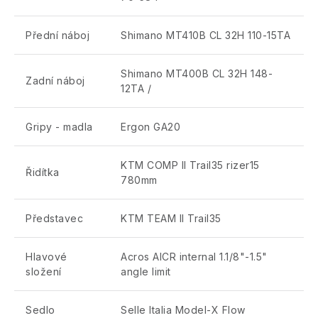
Přední náboj
Shimano MT410B CL 32H 110-15TA
Shimano MT400B CL 32H 148-
Zadní náboj
12TA /
Gripy - madla
Ergon GA20
KTM COMP II Trail35 rizer15
Řidítka
780mm
Představec
KTM TEAM II Trail35
Hlavové
Acros AICR internal 1.1/8"-1.5"
složení
angle limit
Sedlo
Selle Italia Model-X Flow