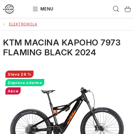
Přejít
Hled
na
obsah
ELEKTROKOLA
ELEKTROKOLA
KTM MACINA KAPOHO 7973
JÍZDNÍ KOLA
FLAMING BLACK 2024
DÁRKOVÝ POUKAZ
ZNAČKY
28 %
Doprava zdarma
Obchodní podmínky
Jak vybrat kolo?
Akce
Jakou zvolit velikost?
SEŘÍZENÁ kola
Kontakt
Bonus
Doprava a platba
Reklamace
Splátkový prodej