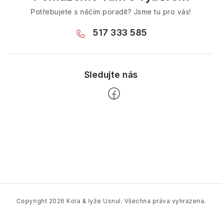
Potřebujete s něčím poradit? Jsme tu pro vás!
517 333 585
Z
á
p
a
t
í
Copyright 2026
Kola & lyže Usnul
. Všechna práva vyhrazena.