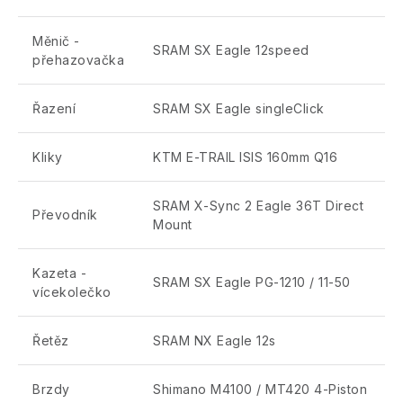
Měnič -
SRAM SX Eagle 12speed
přehazovačka
Řazení
SRAM SX Eagle singleClick
Kliky
KTM E-TRAIL ISIS 160mm Q16
SRAM X-Sync 2 Eagle 36T Direct
Převodník
Mount
Kazeta -
SRAM SX Eagle PG-1210 / 11-50
vícekolečko
Řetěz
SRAM NX Eagle 12s
Brzdy
Shimano M4100 / MT420 4-Piston