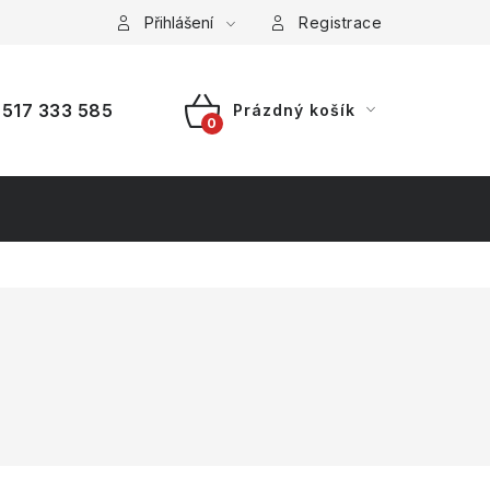
a platba
Reklamace
Přihlášení
Splátkový prodej
Registrace
517 333 585
Prázdný košík
NÁKUPNÍ
KOŠÍK