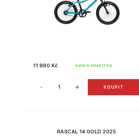
r
o
o
d
d
u
u
k
k
t
t
ů
11 990 Kč
Externí sklad
(1 ks)
ů
RASCAL 14 GOLD 2025