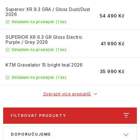
Superior XR 9.3 GRA / Gloss Dust/Dust
2026
54 490 Kč
Skladem na prodejně
(1 ks)
SUPERIOR XR 6.3 GR Gloss Electric
Purple / Grey 2026
41 990 Kč
Skladem na prodejně
(1 ks)
KTM Gravelator 15 bright teal 2026
35 990 Kč
Skladem na prodejně
(1 ks)
Zobrazit více produktů
FILTROVAT PRODUKTY
V
Ř
DOPORUČUJEME
ý
a