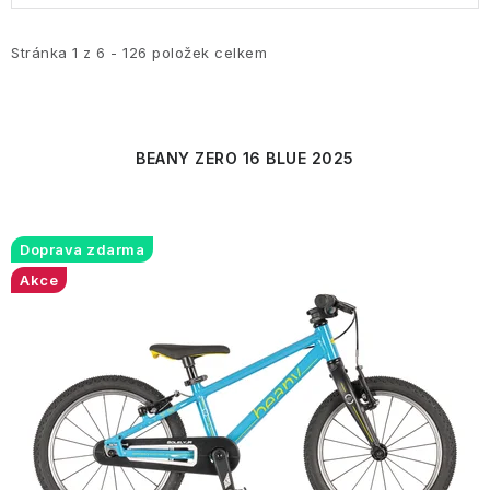
p
z
i
e
Stránka
1
z
6
-
126
položek celkem
s
n
p
í
r
p
BEANY ZERO 16 BLUE 2025
o
r
d
o
u
d
Doprava zdarma
k
u
Akce
t
k
ů
t
ů