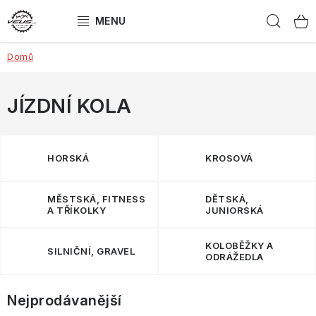
Přejít
Hled
na
obsah
Domů
ELEKTROKOLA
JÍZDNÍ KOLA
JÍZDNÍ KOLA
DÁRKOVÝ POUKAZ
HORSKÁ
KROSOVÁ
ZNAČKY
MĚSTSKÁ, FITNESS
DĚTSKÁ,
Obchodní podmínky
Jak vybrat kolo?
A TŘÍKOLKY
JUNIORSKÁ
Jakou zvolit velikost?
SEŘÍZENÁ kola
Kontakt
KOLOBĚŽKY A
SILNIČNÍ, GRAVEL
Doprava a platba
Reklamace
Splátkový prodej
ODRÁŽEDLA
Nejprodávanější