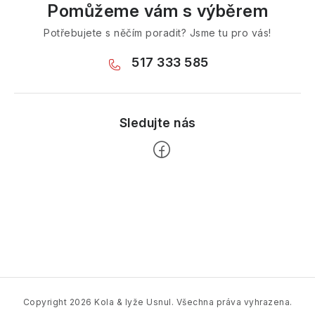
Pomůžeme vám s výběrem
Potřebujete s něčím poradit? Jsme tu pro vás!
517 333 585
Z
á
p
a
t
í
Copyright 2026
Kola & lyže Usnul
. Všechna práva vyhrazena.