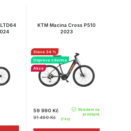
 LTD64
KTM Macina Cross P510
024
2023
34 %
Doprava zdarma
Akce
Skladem na
59 990 Kč
prodejně
91 490 Kč
(1 ks)