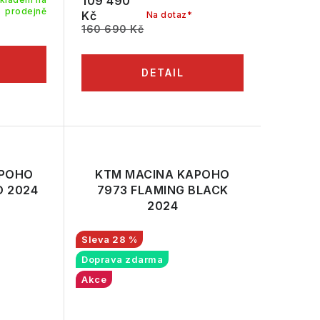
109 490
prodejně
Kč
Na dotaz*
160 690 Kč
APOHO
KTM MACINA KAPOHO
D 2024
7973 FLAMING BLACK
2024
28 %
Doprava zdarma
Akce