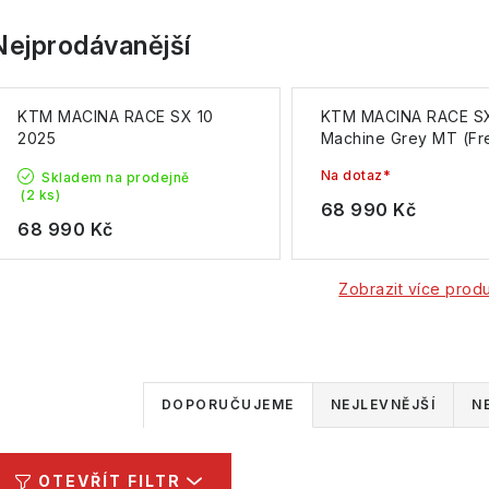
Nejprodávanější
KTM MACINA RACE SX 10
KTM MACINA RACE S
2025
Machine Grey MT (Fr
Orange) 2025
Na dotaz*
Skladem na prodejně
(2 ks)
68 990 Kč
68 990 Kč
Zobrazit více prod
Ř
DOPORUČUJEME
NEJLEVNĚJŠÍ
N
a
z
OTEVŘÍT FILTR