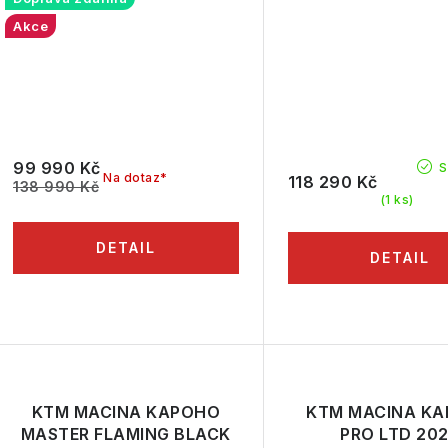
Akce
99 990 Kč
S
Na dotaz*
118 290 Kč
138 990 Kč
(1 ks)
KTM MACINA KAPOHO
KTM MACINA K
MASTER FLAMING BLACK
PRO LTD 20