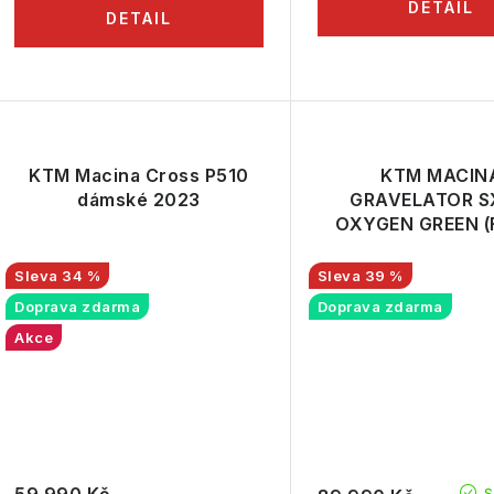
t
ů
KTM Macina Cross P510
KTM MACIN
dámské 2023
GRAVELATOR S
OXYGEN GREEN (
ORANGE) 20
34 %
39 %
Doprava zdarma
Doprava zdarma
Akce
59 990 Kč
S