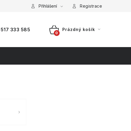
a platba
Reklamace
Přihlášení
Splátkový prodej
Registrace
517 333 585
Prázdný košík
NÁKUPNÍ
KOŠÍK