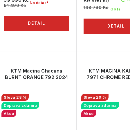
89 990 Kč
Na dotaz*
91 490 Kč
148 790 Kč
(1 ks)
KTM Macina Chacana
KTM MACINA K
BURNT ORANGE 792 2024
7971 CHROME RE
28 %
29 %
Doprava zdarma
Doprava zdarma
Akce
Akce