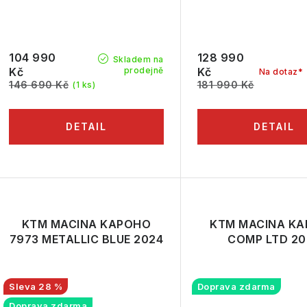
104 990
128 990
Skladem na
prodejně
Kč
Kč
Na dotaz*
146 690 Kč
181 990 Kč
(1 ks)
KTM MACINA KAPOHO
KTM MACINA K
7973 METALLIC BLUE 2024
COMP LTD 20
28 %
Doprava zdarma
Doprava zdarma