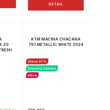
A
KTM MACINA CHACANA
X 20
791 METALLIC WHITE 2024
FRESH
25
31 %
Doprava zdarma
Akce
kladem na