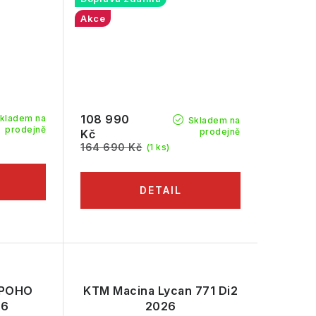
Akce
108 990
kladem na
Skladem na
prodejně
prodejně
Kč
164 690 Kč
(1 ks)
APOHO
KTM Macina Lycan 771 Di2
26
2026