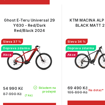
e
V
n
ý
Ghost E-Teru Universal 29
KTM MACINA ALP
í
p
Y630 - Red/Dark
BLACK MATT 2
Red/Black 2024
p
r
s
37 %
34 %
Doprava zdarma
Doprava zdarma
o
p
Akce
Akce
d
r
u
o
k
d
t
u
69 490 Kč
Skladem na
54 990 Kč
Na dotaz*
prodejně
105 890 Kč
87 990 Kč
ů
k
(1 ks)