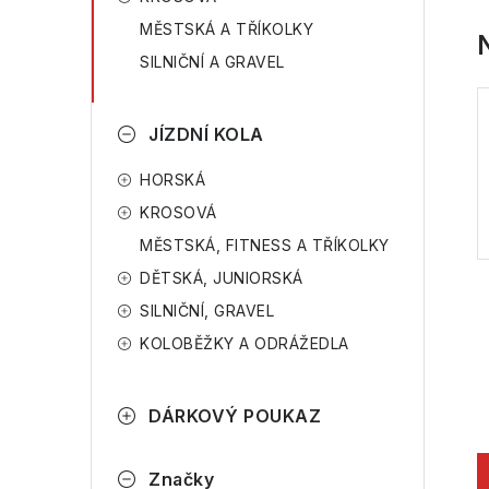
a
r
MĚSTSKÁ A TŘÍKOLKY
n
i
SILNIČNÍ A GRAVEL
e
n
JÍZDNÍ KOLA
í
p
HORSKÁ
KROSOVÁ
a
MĚSTSKÁ, FITNESS A TŘÍKOLKY
n
DĚTSKÁ, JUNIORSKÁ
e
SILNIČNÍ, GRAVEL
KOLOBĚŽKY A ODRÁŽEDLA
l
DÁRKOVÝ POUKAZ
Značky