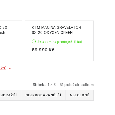
X 20
KTM MACINA GRAVELATOR
esh
SX 20 OXYGEN GREEN
(FRESH ORANGE) 2025
Skladem na prodejně
(1 ks)
89 990 Kč
uktů
Stránka
1
z
3
-
51
položek celkem
EJDRAŽŠÍ
NEJPRODÁVANĚJŠÍ
ABECEDNĚ