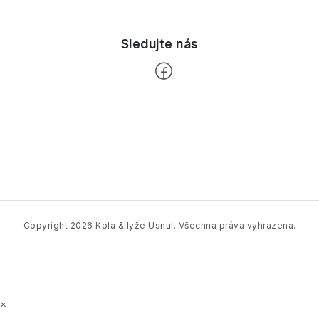
Z
á
p
a
t
í
Copyright 2026
Kola & lyže Usnul
. Všechna práva vyhrazena.
×