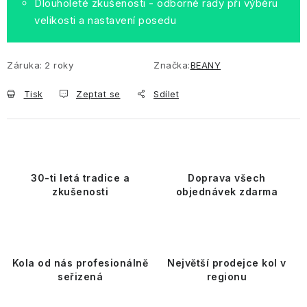
Dlouholeté zkušenosti - odborné rady při výběru
velikosti a nastavení posedu
Záruka
:
2 roky
Značka:
BEANY
Tisk
Zeptat se
Sdílet
30-ti letá tradice a
Doprava všech
zkušenosti
objednávek zdarma
Kola od nás profesionálně
Největší prodejce kol v
seřizená
regionu