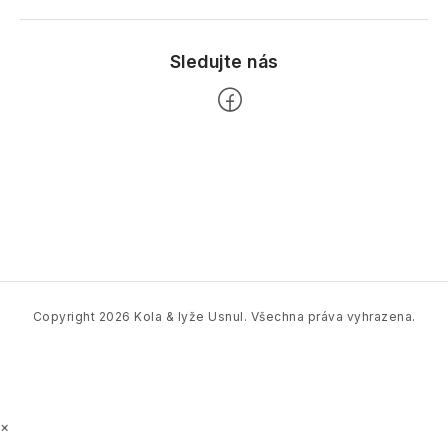
Z
á
p
a
t
í
Copyright 2026
Kola & lyže Usnul
. Všechna práva vyhrazena.
×