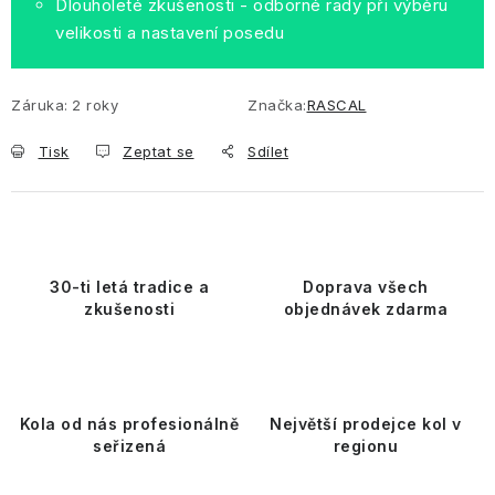
Dlouholeté zkušenosti - odborné rady při výběru
velikosti a nastavení posedu
Záruka
:
2 roky
Značka:
RASCAL
Tisk
Zeptat se
Sdílet
30-ti letá tradice a
Doprava všech
zkušenosti
objednávek zdarma
Kola od nás profesionálně
Největší prodejce kol v
seřizená
regionu