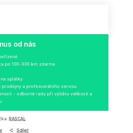
nus od nás
seřízené
dka po 100-300 km zdarma
na splátky
prodejny a profesionálního servisu
nosti - odborné rady při výběru velikosti a
u
čka:
RASCAL
e
Sdílet