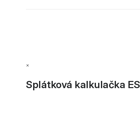
í
×
Splátková kalkulačka E