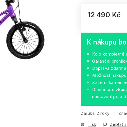
12 490 Kč
Měrná cena:
K nákupu bo
Kolo kompletně 
Garanční prohlí
Doprava zdarma
Možnost nákupu 
Zázemí kamenné 
Dlouholeté zkuše
nastavení posed
Záruka
:
2 roky
Zna
Tisk
Zeptat s