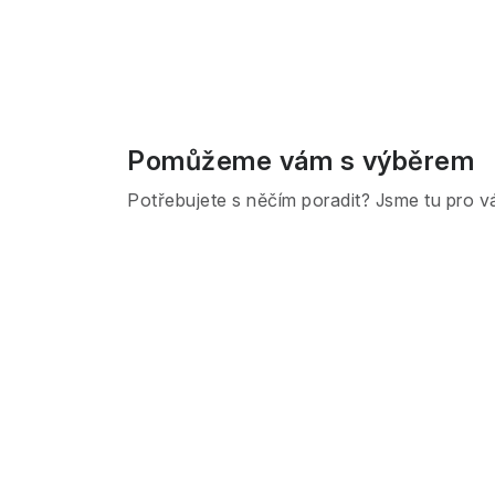
Pomůžeme vám s výběrem
Potřebujete s něčím poradit? Jsme tu pro v
Z
á
p
a
t