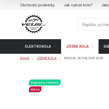
Přejít
Obchodní podmínky
Jak vybrat kolo?
Jako
na
obsah
ELEKTROKOLA
JÍZDNÍ KOLA
DÁ
Domů
JÍZDNÍ KOLA
RASCAL 16 FIALOVÁ 2026
Doprava zdarma
Akce
Bonus