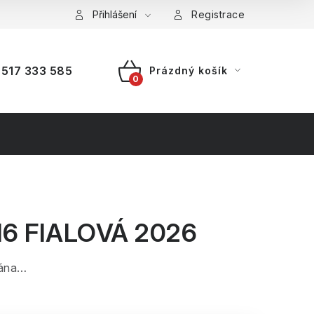
a platba
Reklamace
Přihlášení
Splátkový prodej
Registrace
517 333 585
Prázdný košík
NÁKUPNÍ
KOŠÍK
6 FIALOVÁ 2026
dána…