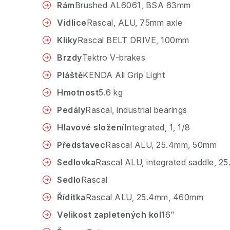
Rám
Brushed AL6061, BSA 63mm
Vidlice
Rascal, ALU, 75mm axle
Kliky
Rascal BELT DRIVE, 100mm
Brzdy
Tektro V-brakes
Pláště
KENDA All Grip Light
Hmotnost
5.6 kg
Pedály
Rascal, industrial bearings
Hlavové složení
Integrated, 1, 1/8
Představec
Rascal ALU, 25.4mm, 50mm
Sedlovka
Rascal ALU, integrated saddle, 2
Sedlo
Rascal
Řídítka
Rascal ALU, 25.4mm, 460mm
Velikost zapletených kol
16"