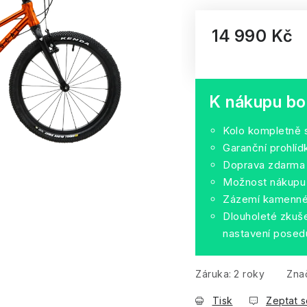
14 990 Kč
Měrná cena:
K nákupu bo
Kolo kompletně 
Garanční prohlí
Doprava zdarma
Možnost nákupu 
Zázemí kamenné 
Dlouholeté zkuše
nastavení posed
Záruka
:
2 roky
Zna
Tisk
Zeptat s