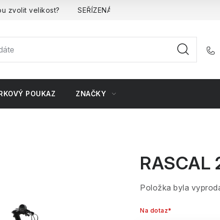
u zvolit velikost?
SEŘÍZENÁ kola
Kontakt
Doprava 
RKOVÝ POUKAZ
ZNAČKY
RASCAL 
Položka byla vypro
Na dotaz*