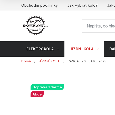
Přejít
Obchodní podmínky
Jak vybrat kolo?
Jako
na
obsah
ELEKTROKOLA
JÍZDNÍ KOLA
DÁ
Domů
JÍZDNÍ KOLA
RASCAL 20 FLAME 2025
Doprava zdarma
Akce
Bonus