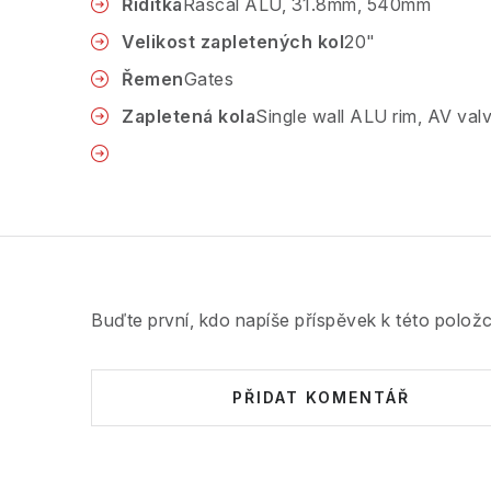
Řídítka
Rascal ALU, 31.8mm, 540mm
Velikost zapletených kol
20"
Řemen
Gates
Zapletená kola
Single wall ALU rim, AV valv
Buďte první, kdo napíše příspěvek k této položc
PŘIDAT KOMENTÁŘ