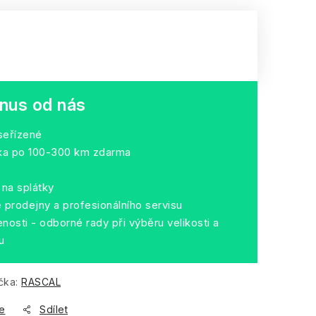
nus od nás
seřízené
dka po 100-300 km zdarma
na splátky
prodejny a profesionálního servisu
nosti - odborné rady při výběru velikosti a
u
čka:
RASCAL
e
Sdílet