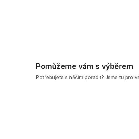
Pomůžeme vám s výběrem
Potřebujete s něčím poradit? Jsme tu pro v
Z
á
p