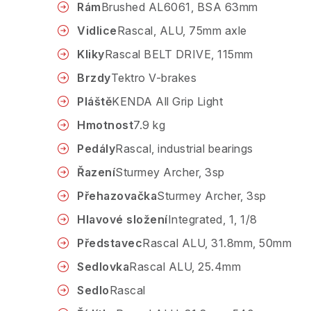
Rám
Brushed AL6061, BSA 63mm
Vidlice
Rascal, ALU, 75mm axle
Kliky
Rascal BELT DRIVE, 115mm
Brzdy
Tektro V-brakes
Pláště
KENDA All Grip Light
Hmotnost
7.9 kg
Pedály
Rascal, industrial bearings
Řazení
Sturmey Archer, 3sp
Přehazovačka
Sturmey Archer, 3sp
Hlavové složení
Integrated, 1, 1/8
Představec
Rascal ALU, 31.8mm, 50mm
Sedlovka
Rascal ALU, 25.4mm
Sedlo
Rascal