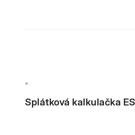
a
t
í
×
Splátková kalkulačka E