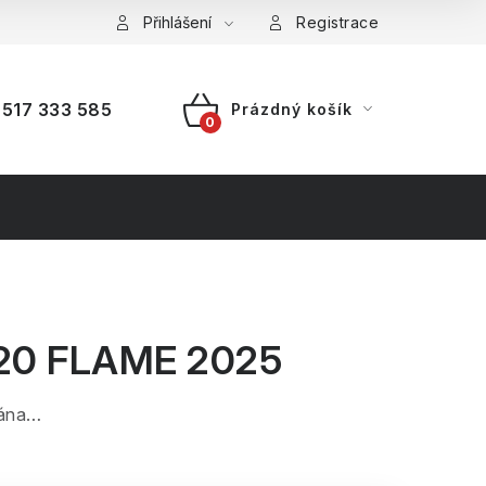
a platba
Reklamace
Přihlášení
Splátkový prodej
Registrace
517 333 585
Prázdný košík
NÁKUPNÍ
KOŠÍK
20 FLAME 2025
dána…