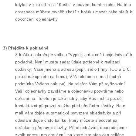
kdykoliv
kliknutím
na
"
Košík
" v
pravém
horním rohu.
Na
této
obrazovce
můžete
rovněž
zboží
z
košíku
mazat
nebo
přejít
k
dokončení
objednávky
.
3)
Přejděte
k
pokladně
Z
košíku
pokračujte
volbou
"
Vyplnit
a
dokončit
objednávku
" k
pokladně
.
Nyní
musíte
zadat
údaje
potřebné
k
realizaci
dodávky
:
Vaše
jméno
a
adresu
(
popř
.
sídlo
firmy
,
IČO
a
DIČ
,
pokud
nakupujete
na
firmu
),
Váš
telefon
a e-mail (
nutná
podmínka
Vašeho
nákupu
).
Na
telefon
Vám
při
vyřizování
Vaší
objednávky
zavoláme
a
objednávku
potvrdíme
nebo
upřesníme
.
Telefon
je
také
nutný
,
aby
Vás
mohla
později
kontaktovat
přepravní
služba
před
předáním
zásilky
.
Na
e-
mail
Vám
dojde
automatické
potvrzení
objednávky
a
při
odeslání
dojde
číslo
balíku
,
který
můžete
sledovat
na
stránkách
přepravní
služby
.
Při
objednávání
doporučujeme
zvolit
adresu
pro
doručení
,
na
které
jste
přes
den
nejlépe