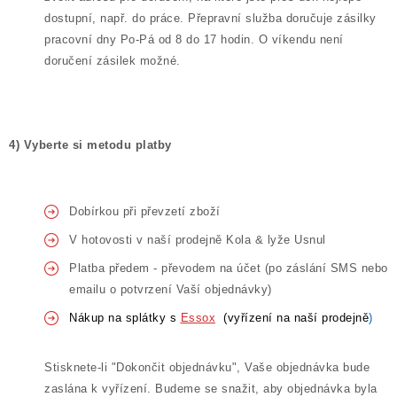
dostupní
,
např
. do
práce
.
Přepravní
služba
doručuje
zásilky
pracovní
dny
Po-Pá
od
8 do 17
hodin
. O
víkendu
není
doručení
zásilek
možné
.
4)
Vyberte
si
metodu
platby
Dobírkou
při
převzetí
zboží
V
hotovosti v naší
prodejně Kola & lyže Usnul
Platba
předem -
převodem
na
účet (po záslání SMS nebo
emailu o potvrzení Vaší objednávky)
Nákup
na
splátky
s
Essox
(vy
řízení na naší prodejně
)
Stisknete-li "Dokončit objednávku", Vaše objednávka bude
zaslána k vyřízení. Budeme se snažit, aby objednávka byla