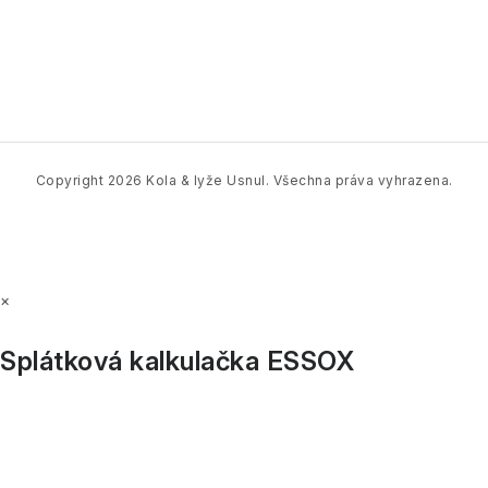
Z
á
p
a
t
í
Copyright 2026
Kola & lyže Usnul
. Všechna práva vyhrazena.
×
Splátková kalkulačka ESSOX