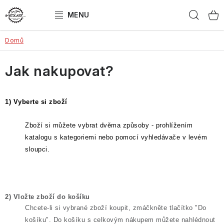
Přejít
Hled
na
obsah
Domů
ELEKTROKOLA
Jak nakupovat?
JÍZDNÍ KOLA
DÁRKOVÝ POUKAZ
1)
Vyberte
si
zboží
ZNAČKY
Zboží
si
můžete
vybrat
dvěma
způsoby -
prohlížením
katalogu
s
kategoriemi
nebo
pomocí
vyhledávače
v levém
Obchodní podmínky
Jak vybrat kolo?
sloupci.
Jakou zvolit velikost?
SEŘÍZENÁ kola
Kontakt
Doprava a platba
Reklamace
Splátkový prodej
2)
Vložte
zboží
do
košíku
Chcete-li
si
vybrané
zboží
koupit
,
zmáčkněte
tlačítko
"Do
košíku
". Do
košíku
s
celkovým
nákupem
můžete
nahlédnout