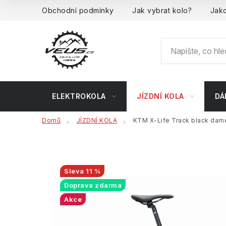
Přejít
Obchodní podmínky
Jak vybrat kolo?
Jako
na
obsah
ELEKTROKOLA
JÍZDNÍ KOLA
DÁ
Domů
JÍZDNÍ KOLA
KTM X-Life Track black dam
11 %
Doprava zdarma
Akce
Bonus