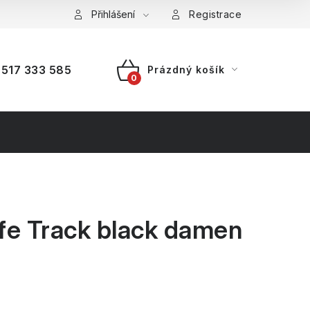
a platba
Reklamace
Přihlášení
Splátkový prodej
Registrace
517 333 585
Prázdný košík
NÁKUPNÍ
KOŠÍK
fe Track black damen