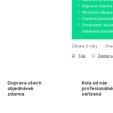
Doprava zdarma
Možnost nákupu 
Zázemí kamenné 
Dlouholeté zkuše
nastavení posed
Záruka
:
2 roky
Zna
Tisk
Zeptat s
Doprava všech
Kola od nás
objednávek
profesionáln
zdarma
seřizená