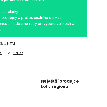
na splátky
prodejny a profesionálního servisu
nosti - odborné rady při výběru velikosti a
u
čka:
KTM
e
Sdílet
Největší prodejce
ě
kol v regionu