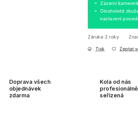
Zázemí kamenné 
Dlouholeté zkuše
nastavení posed
Záruka
:
2 roky
Zna
Tisk
Zeptat s
Doprava všech
Kola od nás
objednávek
profesionáln
zdarma
seřizená