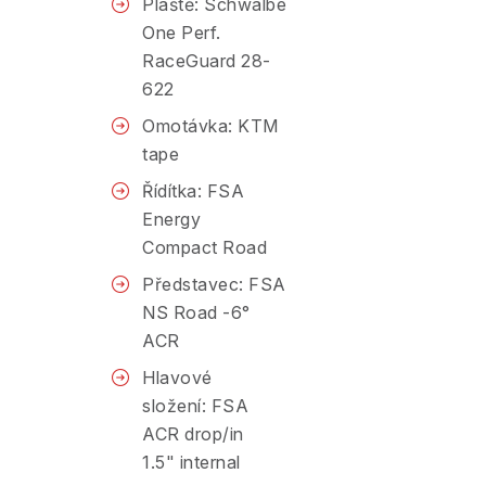
Pláště: Schwalbe
One Perf.
RaceGuard 28-
622
Omotávka: KTM
tape
Řídítka: FSA
Energy
Compact Road
Představec: FSA
NS Road -6°
ACR
Hlavové
složení: FSA
ACR drop/in
1.5" internal