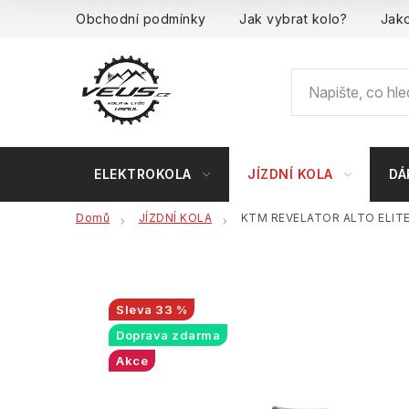
Přejít
Obchodní podmínky
Jak vybrat kolo?
Jako
na
obsah
ELEKTROKOLA
JÍZDNÍ KOLA
DÁ
Domů
JÍZDNÍ KOLA
KTM REVELATOR ALTO ELITE
33 %
Doprava zdarma
Akce
Bonus