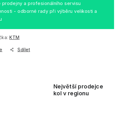
prodejny a profesionálního servisu
nosti - odborné rady při výběru velikosti a
u
čka:
KTM
e
Sdílet
Největší prodejce
ě
kol v regionu