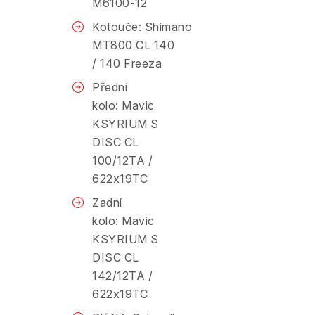
M6100-12
Kotouče: Shimano
MT800 CL 140
/ 140 Freeza
Přední
kolo: Mavic
KSYRIUM S
DISC CL
100/12TA /
622x19TC
Zadní
kolo: Mavic
KSYRIUM S
DISC CL
142/12TA /
622x19TC