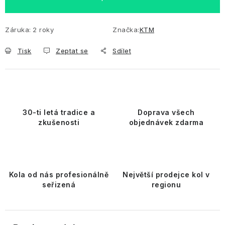
Záruka
:
2 roky
Značka:
KTM
Tisk
Zeptat se
Sdílet
30-ti letá tradice a
Doprava všech
zkušenosti
objednávek zdarma
Kola od nás profesionálně
Největší prodejce kol v
seřizená
regionu