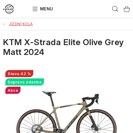
Přejít
Hled
na
obsah
JÍZDNÍ KOLA
ELEKTROKOLA
KTM X-Strada Elite Olive Grey
JÍZDNÍ KOLA
Matt 2024
DÁRKOVÝ POUKAZ
ZNAČKY
42 %
Doprava zdarma
Obchodní podmínky
Jak vybrat kolo?
Akce
Jakou zvolit velikost?
SEŘÍZENÁ kola
Kontakt
Bonus
Doprava a platba
Reklamace
Splátkový prodej