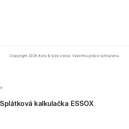
Z
á
p
a
t
í
Copyright 2026
Kola & lyže Usnul
. Všechna práva vyhrazena.
×
Splátková kalkulačka ESSOX