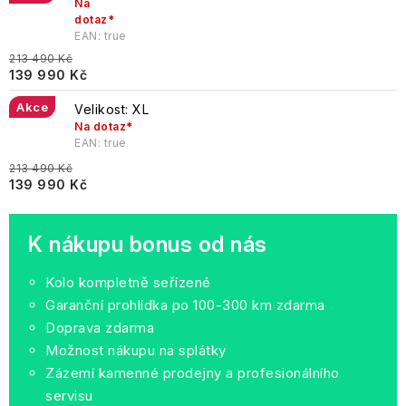
Na
dotaz*
EAN:
true
213 490 Kč
139 990 Kč
Akce
Velikost: XL
Na dotaz*
EAN:
true
213 490 Kč
139 990 Kč
K nákupu bonus od nás
Kolo kompletně seřízené
Garanční prohlídka po 100-300 km zdarma
Doprava zdarma
Možnost nákupu na splátky
Zázemí kamenné prodejny a profesionálního
servisu