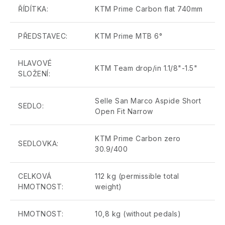
ŘÍDÍTKA:
KTM Prime Carbon flat 740mm
PŘEDSTAVEC:
KTM Prime MTB 6°
HLAVOVÉ
KTM Team drop/in 1.1/8"-1.5"
SLOŽENÍ:
Selle San Marco Aspide Short
SEDLO:
Open Fit Narrow
KTM Prime Carbon zero
SEDLOVKA:
30.9/400
CELKOVÁ
112 kg (permissible total
HMOTNOST:
weight)
HMOTNOST:
10,8 kg (without pedals)