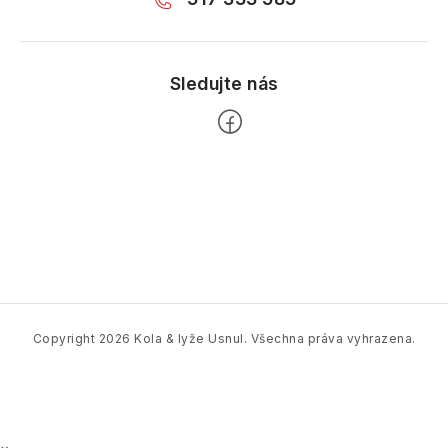
Z
á
p
a
t
í
Copyright 2026
Kola & lyže Usnul
. Všechna práva vyhrazena.