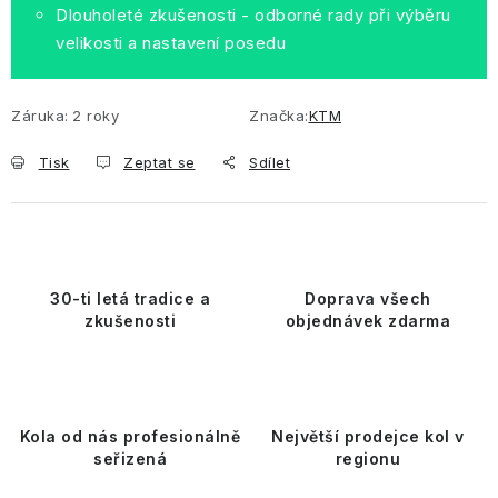
Dlouholeté zkušenosti - odborné rady při výběru
velikosti a nastavení posedu
Záruka
:
2 roky
Značka:
KTM
Tisk
Zeptat se
Sdílet
30-ti letá tradice a
Doprava všech
zkušenosti
objednávek zdarma
Kola od nás profesionálně
Největší prodejce kol v
seřizená
regionu