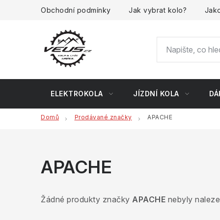
Přejít
Obchodní podmínky
Jak vybrat kolo?
Jako
na
obsah
ELEKTROKOLA
JÍZDNÍ KOLA
DÁ
Domů
Prodávané značky
APACHE
APACHE
Žádné produkty značky
APACHE
nebyly nalezen