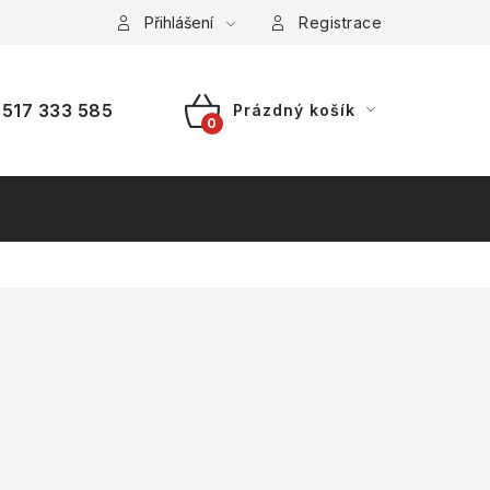
a platba
Reklamace
Přihlášení
Splátkový prodej
Registrace
517 333 585
Prázdný košík
NÁKUPNÍ
KOŠÍK