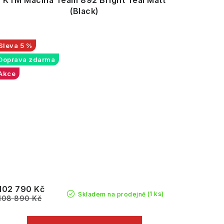
KTM Macina Team 892 Bright Teal Matt
(Black)
5 %
Doprava zdarma
Akce
102 790 Kč
(1 ks)
Skladem na prodejně
108 890 Kč