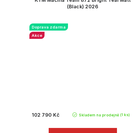
KTM Macina Team 872 Bright Teal Matt
(Black) 2026
Doprava zdarma
Akce
102 790 Kč
(1 ks)
Skladem na prodejně