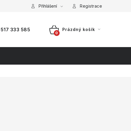
a platba
Reklamace
Přihlášení
Splátkový prodej
Registrace
517 333 585
Prázdný košík
NÁKUPNÍ
KOŠÍK