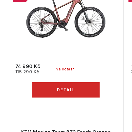
74 990 Kč
Na dotaz*
115 290 Kč