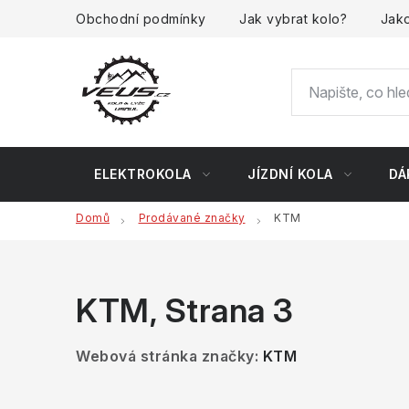
Přejít
Obchodní podmínky
Jak vybrat kolo?
Jako
na
obsah
ELEKTROKOLA
JÍZDNÍ KOLA
DÁ
Domů
Prodávané značky
KTM
KTM
, Strana 3
Webová stránka značky:
KTM