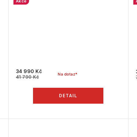
Akce
34 990 Kč
Na dotaz*
41 790 Kč