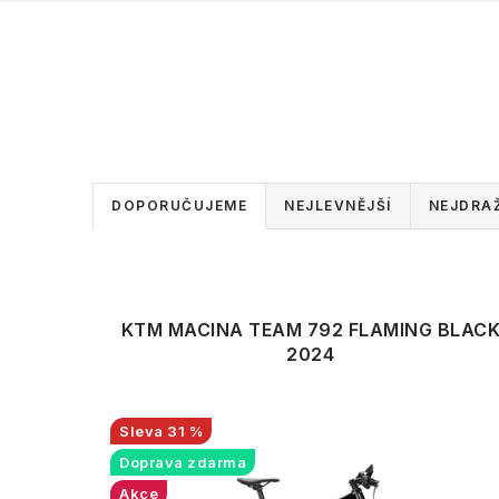
Ř
DOPORUČUJEME
NEJLEVNĚJŠÍ
NEJDRAŽ
a
V
z
ý
e
KTM MACINA TEAM 792 FLAMING BLAC
p
2024
n
i
í
s
31 %
p
Doprava zdarma
p
r
Akce