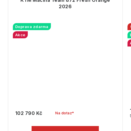
KTM Macina Team 872 Fresh Orange
2026
Doprava zdarma
Akce
102 790 Kč
Na dotaz*